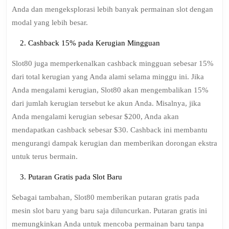
Anda dan mengeksplorasi lebih banyak permainan slot dengan
modal yang lebih besar.
Cashback 15% pada Kerugian Mingguan
Slot80 juga memperkenalkan cashback mingguan sebesar 15%
dari total kerugian yang Anda alami selama minggu ini. Jika
Anda mengalami kerugian, Slot80 akan mengembalikan 15%
dari jumlah kerugian tersebut ke akun Anda. Misalnya, jika
Anda mengalami kerugian sebesar $200, Anda akan
mendapatkan cashback sebesar $30. Cashback ini membantu
mengurangi dampak kerugian dan memberikan dorongan ekstra
untuk terus bermain.
Putaran Gratis pada Slot Baru
Sebagai tambahan, Slot80 memberikan putaran gratis pada
mesin slot baru yang baru saja diluncurkan. Putaran gratis ini
memungkinkan Anda untuk mencoba permainan baru tanpa