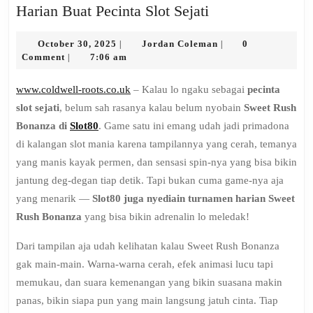
Slot80
Harian Buat Pecinta Slot Sejati
Sweet
October
Rush
Jordan
October 30, 2025
Jordan Coleman
0
|
|
30,
Coleman
Comment
7:06 am
|
Bonanza
2025
–
www.coldwell-roots.co.uk
– Kalau lo ngaku sebagai
pecinta
Turnamen
slot sejati
, belum sah rasanya kalau belum nyobain
Sweet Rush
Harian
Bonanza di
Slot80
. Game satu ini emang udah jadi primadona
Buat
di kalangan slot mania karena tampilannya yang cerah, temanya
Pecinta
yang manis kayak permen, dan sensasi spin-nya yang bisa bikin
Slot
jantung deg-degan tiap detik. Tapi bukan cuma game-nya aja
Sejati
yang menarik —
Slot80 juga nyediain turnamen harian Sweet
Rush Bonanza
yang bisa bikin adrenalin lo meledak!
Dari tampilan aja udah kelihatan kalau Sweet Rush Bonanza
gak main-main. Warna-warna cerah, efek animasi lucu tapi
memukau, dan suara kemenangan yang bikin suasana makin
panas, bikin siapa pun yang main langsung jatuh cinta. Tiap