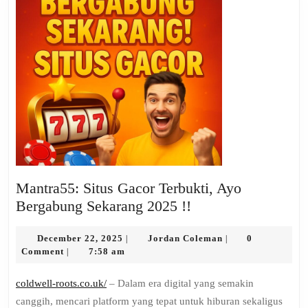
Mantra55: Situs Gacor Terbukti, Ayo
Mantra55:
Bergabung Sekarang 2025 !!
Situs
December
Gacor
Jordan
December 22, 2025
Jordan Coleman
0
|
|
22,
Coleman
Comment
7:58 am
|
Terbukti,
2025
Ayo
coldwell-roots.co.uk/
– Dalam era digital yang semakin
Bergabung
canggih, mencari platform yang tepat untuk hiburan sekaligus