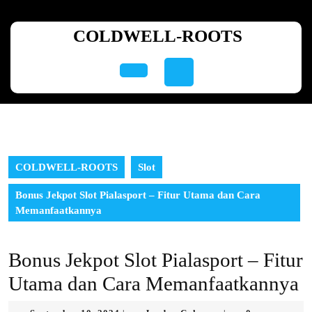
Skip
to
COLDWELL-ROOTS
content
Skip
to
content
Open
Button
COLDWELL-ROOTS
Slot
Bonus Jekpot Slot Pialasport – Fitur Utama dan Cara
Memanfaatkannya
Bonus Jekpot Slot Pialasport – Fitur
Utama dan Cara Memanfaatkannya