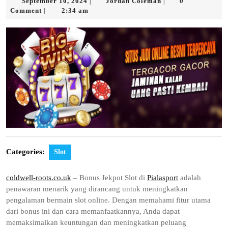
September
Jordan
September 10, 2024
Jordan Coleman
0
|
|
10,
Coleman
Comment
2:34 am
|
2024
Categories:
Slot
coldwell-roots.co.uk
– Bonus Jekpot Slot di
Pialasport
adalah
penawaran menarik yang dirancang untuk meningkatkan
pengalaman bermain slot online. Dengan memahami fitur utama
dari bonus ini dan cara memanfaatkannya, Anda dapat
memaksimalkan keuntungan dan meningkatkan peluang