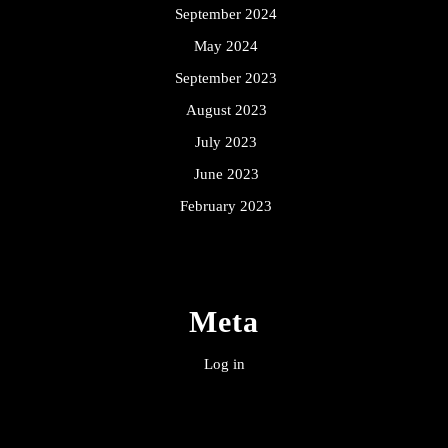
September 2024
May 2024
September 2023
August 2023
July 2023
June 2023
February 2023
Meta
Log in