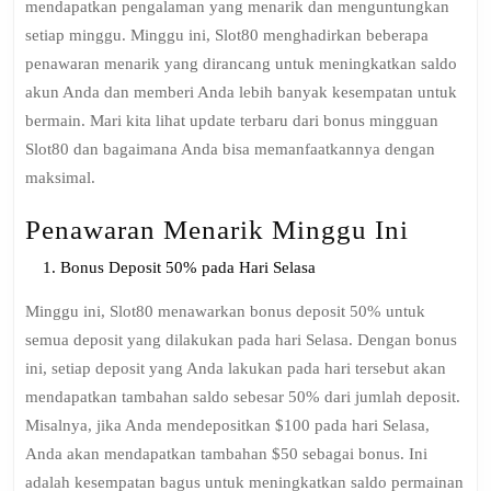
mendapatkan pengalaman yang menarik dan menguntungkan
Minggu
setiap minggu. Minggu ini, Slot80 menghadirkan beberapa
Ini
penawaran menarik yang dirancang untuk meningkatkan saldo
akun Anda dan memberi Anda lebih banyak kesempatan untuk
bermain. Mari kita lihat update terbaru dari bonus mingguan
Slot80 dan bagaimana Anda bisa memanfaatkannya dengan
maksimal.
Penawaran Menarik Minggu Ini
Bonus Deposit 50% pada Hari Selasa
Minggu ini, Slot80 menawarkan bonus deposit 50% untuk
semua deposit yang dilakukan pada hari Selasa. Dengan bonus
ini, setiap deposit yang Anda lakukan pada hari tersebut akan
mendapatkan tambahan saldo sebesar 50% dari jumlah deposit.
Misalnya, jika Anda mendepositkan $100 pada hari Selasa,
Anda akan mendapatkan tambahan $50 sebagai bonus. Ini
adalah kesempatan bagus untuk meningkatkan saldo permainan