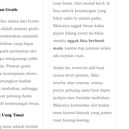
cuan besar. Dari modal kecil, lo
an Gratis
bisa unlock keuntungan yang
bikin saldo lo makin padat.
fitur utama dari bonus
Makanya nggak heran kalau
 adalah putaran gratis.
player bilang event ini bikin
memberikan sejumlah
mereka
nggak bisa berhenti
mbahan yang dapat
main
, karena tiap putaran selalu
pada permainan slot
ada kejutan cuan.
anpa mengurangi saldo
a. Putaran gratis
Selain itu, event ini adil buat
n kesempatan ekstra
semua level pemain. Mau
enangkan hadiah
newbie atau veteran, semua
a tambahan, sehingga
punya peluang sama buat dapet
kan peluang Anda
jackpot atau freespin tambahan.
ih kemenangan besar.
Makanya komunitas slot makin
rame karena banyak yang panen
 Uang Tunai
cuan bareng-bareng.
 tunai adalah bentuk