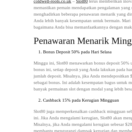
coldwell-roots.co.uk
–
Slot80
terus memberikan inov
memastikan pemain mendapatkan pengalaman yang m
menghadirkan beberapa penawaran menarik yang di
Anda lebih banyak kesempatan untuk bermain. Mari k
bagaimana Anda bisa memanfaatkannya dengan mak
Penawaran Menarik Ming
Bonus Deposit 50% pada Hari Selasa
Minggu ini, Slot80 menawarkan bonus deposit 50% u
bonus ini, setiap deposit yang Anda lakukan pada h
jumlah deposit. Misalnya, jika Anda mendepositkan
sebagai bonus. Ini adalah kesempatan bagus untuk 
banyak permainan slot dengan modal yang lebih besa
Cashback 15% pada Kerugian Mingguan
Slot80 juga memperkenalkan cashback mingguan sebe
ini. Jika Anda mengalami kerugian, Slot80 akan men
Misalnya, jika Anda mengalami kerugian sebesar $2
membantu mengurangi dampak kerugian dan memberik