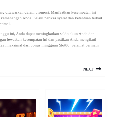
 yang ditawarkan dalam promosi. Manfaatkan kesempatan ini
kemenangan Anda. Selalu periksa syarat dan ketentuan terkait
ptimal.
ggu ini, Anda dapat meningkatkan saldo akun Anda dan
an lewatkan kesempatan ini dan pastikan Anda mengikuti
aat maksimal dari bonus mingguan Slot80. Selamat bermain
NEXT
Next
post: