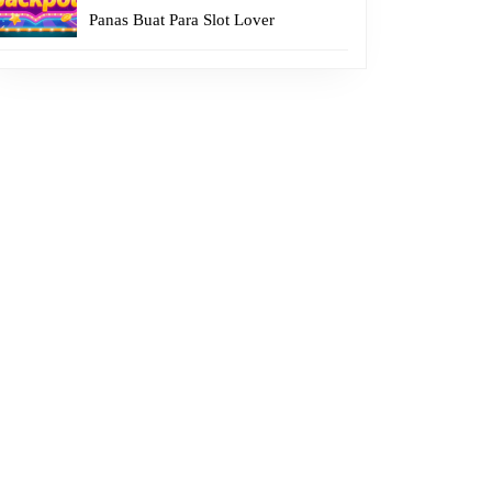
Panas Buat Para Slot Lover