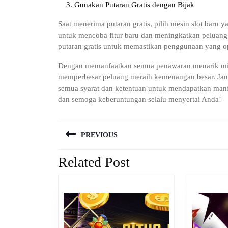
Gunakan Putaran Gratis dengan Bijak
Saat menerima putaran gratis, pilih mesin slot baru
untuk mencoba fitur baru dan meningkatkan peluang 
putaran gratis untuk memastikan penggunaan yang o
Dengan memanfaatkan semua penawaran menarik min
memperbesar peluang meraih kemenangan besar. Jang
semua syarat dan ketentuan untuk mendapatkan manf
dan semoga keberuntungan selalu menyertai Anda!
Post
PREVIOUS
navigation
Related Post
Previous
post: