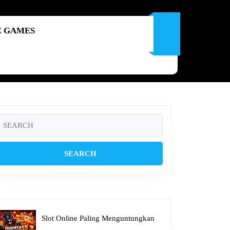
E GAMES
Search
or:
Slot Online Paling Menguntungkan