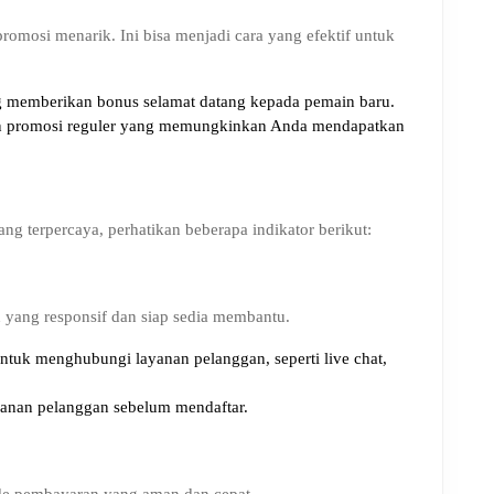
omosi menarik. Ini bisa menjadi cara yang efektif untuk
ng memberikan bonus selamat datang kepada pemain baru.
an promosi reguler yang memungkinkan Anda mendapatkan
g terpercaya, perhatikan beberapa indikator berikut:
n yang responsif dan siap sedia membantu.
untuk menghubungi layanan pelanggan, seperti live chat,
ayanan pelanggan sebelum mendaftar.