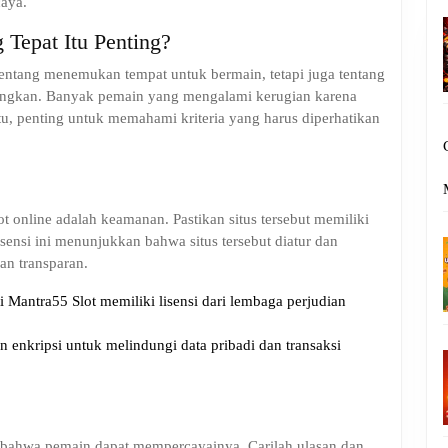
caya.
dan
Menguntungkan
Tepat Itu Penting?
 tentang menemukan tempat untuk bermain, tetapi juga tentang
gkan. Banyak pemain yang mengalami kerugian karena
itu, penting untuk memahami kriteria yang harus diperhatikan
lot online adalah keamanan. Pastikan situs tersebut memiliki
Lisensi ini menunjukkan bahwa situs tersebut diatur dan
an transparan.
ti Mantra55 Slot memiliki lisensi dari lembaga perjudian
n enkripsi untuk melindungi data pribadi dan transaksi
or bahwa pemain dapat mempercayainya. Carilah ulasan dan