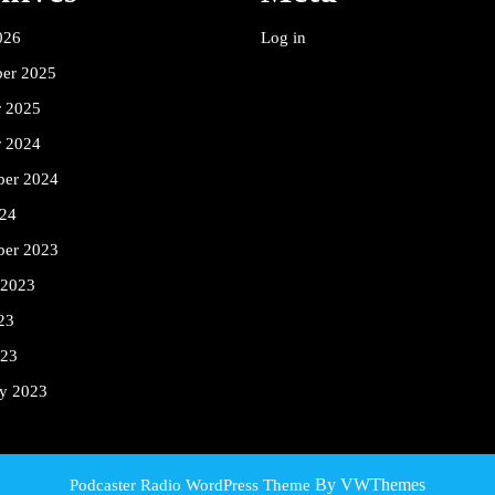
026
Log in
er 2025
r 2025
r 2024
ber 2024
24
ber 2023
 2023
23
023
ry 2023
By VWThemes
Podcaster Radio WordPress Theme