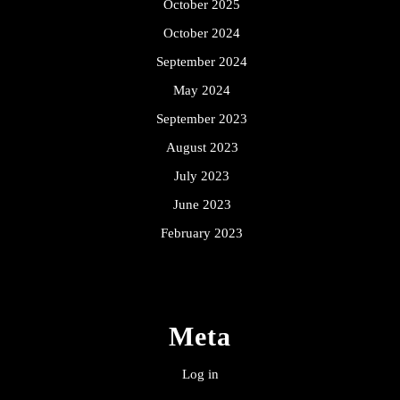
October 2025
October 2024
September 2024
May 2024
September 2023
August 2023
July 2023
June 2023
February 2023
Meta
Log in