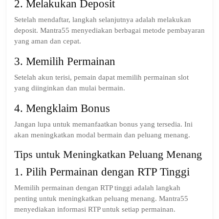
2. Melakukan Deposit
Setelah mendaftar, langkah selanjutnya adalah melakukan
deposit. Mantra55 menyediakan berbagai metode pembayaran
yang aman dan cepat.
3. Memilih Permainan
Setelah akun terisi, pemain dapat memilih permainan slot
yang diinginkan dan mulai bermain.
4. Mengklaim Bonus
Jangan lupa untuk memanfaatkan bonus yang tersedia. Ini
akan meningkatkan modal bermain dan peluang menang.
Tips untuk Meningkatkan Peluang Menang
1. Pilih Permainan dengan RTP Tinggi
Memilih permainan dengan RTP tinggi adalah langkah
penting untuk meningkatkan peluang menang. Mantra55
menyediakan informasi RTP untuk setiap permainan.