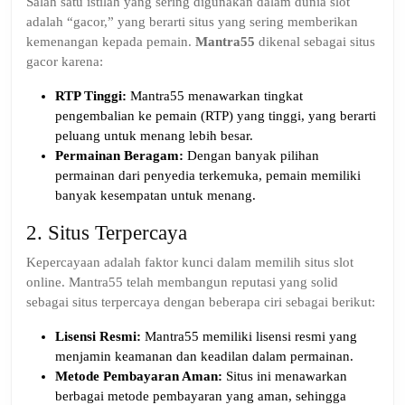
Salah satu istilah yang sering digunakan dalam dunia slot
adalah “gacor,” yang berarti situs yang sering memberikan
kemenangan kepada pemain.
Mantra55
dikenal sebagai situs
gacor karena:
RTP Tinggi:
Mantra55 menawarkan tingkat
pengembalian ke pemain (RTP) yang tinggi, yang berarti
peluang untuk menang lebih besar.
Permainan Beragam:
Dengan banyak pilihan
permainan dari penyedia terkemuka, pemain memiliki
banyak kesempatan untuk menang.
2. Situs Terpercaya
Kepercayaan adalah faktor kunci dalam memilih situs slot
online. Mantra55 telah membangun reputasi yang solid
sebagai situs terpercaya dengan beberapa ciri sebagai berikut:
Lisensi Resmi:
Mantra55 memiliki lisensi resmi yang
menjamin keamanan dan keadilan dalam permainan.
Metode Pembayaran Aman:
Situs ini menawarkan
berbagai metode pembayaran yang aman, sehingga