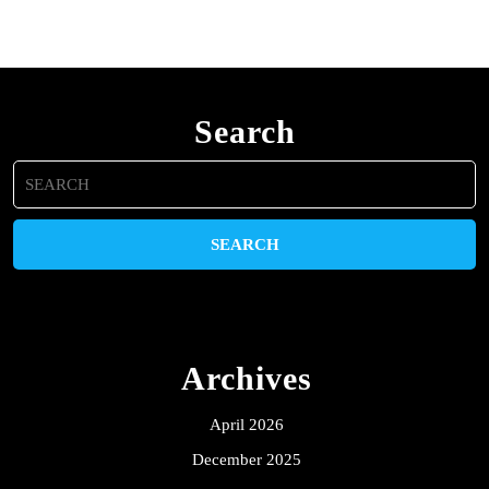
Search
Search
for:
Archives
April 2026
December 2025