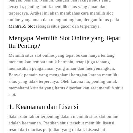
banyak pemain. Namun, dengan banyaknya situs yang
dan
tersedia, penting untuk memilih situs yang aman dan
Menguntungkan
terpercaya. Artikel ini akan membahas cara memilih slot
online yang aman dan menguntungkan, dengan fokus pada
Mantra55 Slot
sebagai situs gacor dan terpercaya.
Mengapa Memilih Slot Online yang Tepat
Itu Penting?
Memilih situs slot online yang tepat bukan hanya tentang
menemukan tempat untuk bermain, tetapi juga tentang
memastikan pengalaman yang aman dan menyenangkan.
Banyak pemain yang mengalami kerugian karena memilih
situs yang tidak terpercaya. Oleh karena itu, penting untuk
memahami kriteria yang harus diperhatikan saat memilih situs
slot.
1. Keamanan dan Lisensi
Salah satu faktor terpenting dalam memilih situs slot online
adalah keamanan. Pastikan situs tersebut memiliki lisensi
resmi dari otoritas perjudian yang diakui. Lisensi ini